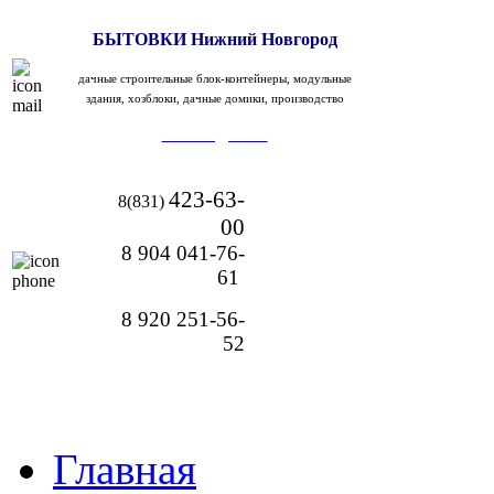
БЫТОВКИ Нижний Новгород
дачные строительные блок-контейнеры, модульные
здания, хозблоки, дачные домики, производство
modulx@bk.ru
423-63-
8(831)
00
8 904 041-76-
61
8 920 251-56-
52
Главная